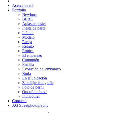
Acerca de mí
Portfolio
Newborn
BEBÉ
Aplastar pastel
Fiesta de pasta
Infantil
Modelo
Pareja
Retrato
Erótica
El embarazo
Comunión
Familia
Evolución del embarazo
Boda
En la ubicación
Zakelijke fotografie
Foto de perfil
Out of the box!
Immobiliën
Contacto
AG Streetphotography