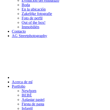
Evolución del embarazo
Boda
En la ubicación
Zakelijke fotografie
Foto de perfil
Out of the box!
Immobiliën
Contacto
AG Streetphotography
Acerca de mí
Portfolio
Newborn
BEBÉ
Aplastar pastel
Fiesta de pasta
Infantil