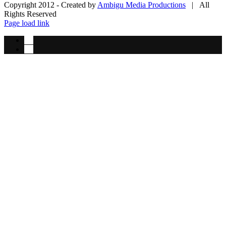
Copyright 2012 -
Created by
Ambigu Media Productions
| All
Rights Reserved
Instagram
Facebook
Instagram
Page load link
Go
to
Top