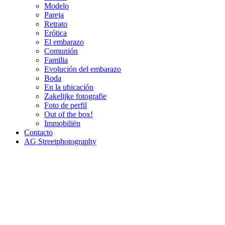
Modelo
Pareja
Retrato
Erótica
El embarazo
Comunión
Familia
Evolución del embarazo
Boda
En la ubicación
Zakelijke fotografie
Foto de perfil
Out of the box!
Immobiliën
Contacto
AG Streetphotography