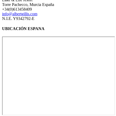
Torre Pachecco, Murcia España
+34(0)613458409
info@albertgillis.com
N.I.E. Y9342792-E
UBICACIÓN ESPANA