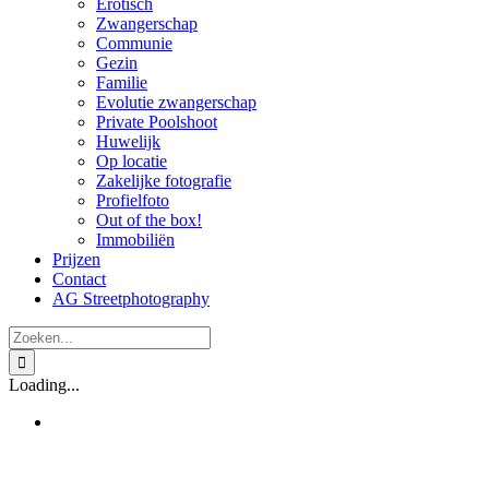
Erotisch
Zwangerschap
Communie
Gezin
Familie
Evolutie zwangerschap
Private Poolshoot
Huwelijk
Op locatie
Zakelijke fotografie
Profielfoto
Out of the box!
Immobiliën
Prijzen
Contact
AG Streetphotography
Zoeken
naar:
Loading...