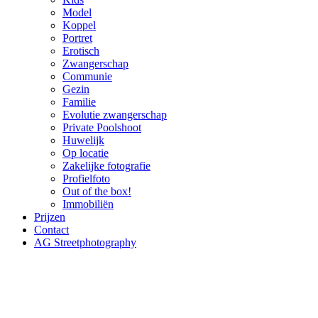
Model
Koppel
Portret
Erotisch
Zwangerschap
Communie
Gezin
Familie
Evolutie zwangerschap
Private Poolshoot
Huwelijk
Op locatie
Zakelijke fotografie
Profielfoto
Out of the box!
Immobiliën
Prijzen
Contact
AG Streetphotography