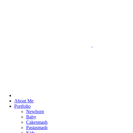
Ga
naar
inhoud
About Me
Portfolio
Newborn
Baby
Cakesmash
Pastasmash
Kids