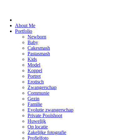
About Me
Portfolio
Newborn
Baby
Cakesmash
Pastasmash
Kids
Model
Koppel
Portret
Erotisch
Zwangerschap
Communie
Gezin
Familie
Evolutie zwangerschap
Private Poolshoot
Huwelijk
Op locatie
Zakelijke fotografie
Profielfoto