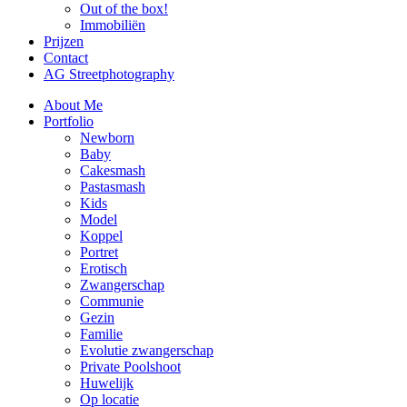
Out of the box!
Immobiliën
Prijzen
Contact
AG Streetphotography
About Me
Portfolio
Newborn
Baby
Cakesmash
Pastasmash
Kids
Model
Koppel
Portret
Erotisch
Zwangerschap
Communie
Gezin
Familie
Evolutie zwangerschap
Private Poolshoot
Huwelijk
Op locatie