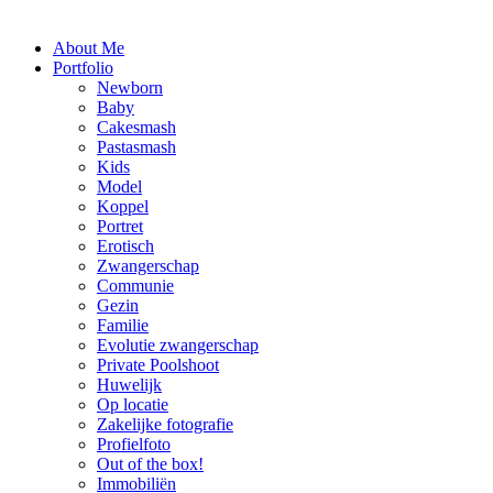
About Me
Portfolio
Newborn
Baby
Cakesmash
Pastasmash
Kids
Model
Koppel
Portret
Erotisch
Zwangerschap
Communie
Gezin
Familie
Evolutie zwangerschap
Private Poolshoot
Huwelijk
Op locatie
Zakelijke fotografie
Profielfoto
Out of the box!
Immobiliën