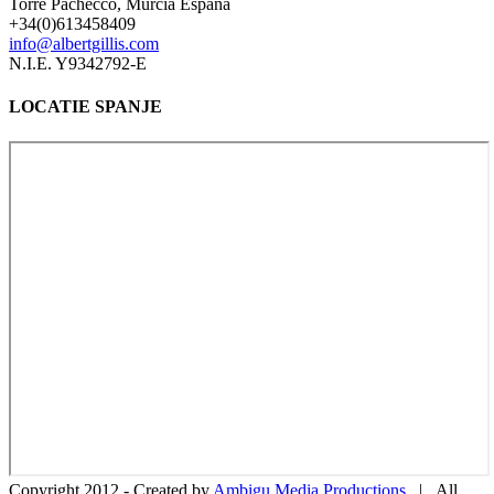
Torre Pachecco, Murcia España
+34(0)613458409
info@albertgillis.com
N.I.E. Y9342792-E
LOCATIE SPANJE
Copyright 2012 -
Created by
Ambigu Media Productions
| All