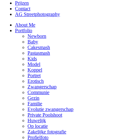
Prijzen
Contact
AG Streetphotography
About Me
Portfolio
Newborn
Baby
Cakesmash
Pastasmash
Kids
Model
Koppel
Portret
Erotisch
Zwangerschap
Communie
Gezin
Familie
Evolutie zwangerschap
Private Poolshoot
Huwelijk
Op locatie
Zakelijke fotografie
Profielfoto