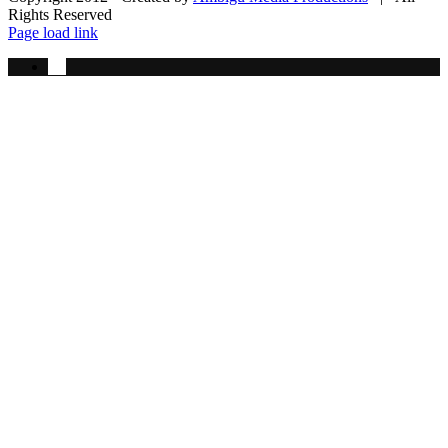
Rights Reserved
Instagram
Facebook
Instagram
Page load link
Ga
naar
de
bovenkant