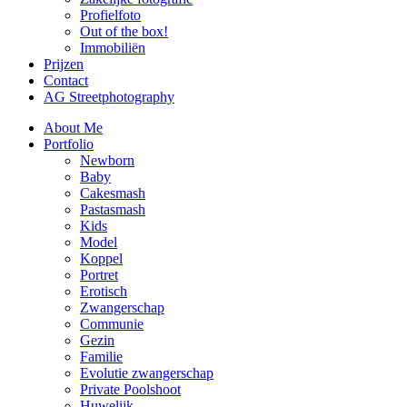
Profielfoto
Out of the box!
Immobiliën
Prijzen
Contact
AG Streetphotography
About Me
Portfolio
Newborn
Baby
Cakesmash
Pastasmash
Kids
Model
Koppel
Portret
Erotisch
Zwangerschap
Communie
Gezin
Familie
Evolutie zwangerschap
Private Poolshoot
Huwelijk