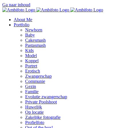
Ga naar inhoud
About Me
Portfolio
Newborn
Baby
Cakesmash
Pastasmash
Kids
Model
Koppel
Portret
Erotisch
Zwangerschap
Communie
Gezin
Familie
Evolutie zwangerschap
Private Poolshoot
Huwelijk
Op locatie
Zakelijke fotografie
Profielfoto
Out of the box!