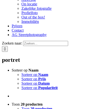
Op locatie
Zakelijke fotografie
Profielfoto
Out of the box!
Immobiliën
Prijzen
Contact
AG Streetphotography
Zoeken naar:
portret
Sorteer op
Naam
Sorteer op
Naam
Sorteer op
Prijs
Sorteer op
Datum
Sorteer op
Populariteit
Toon
20 producten
Toon
20 producten