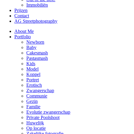
Immobiliën
Prijzen
Contact
AG Streetphotography
About Me
Portfolio
Newborn
Baby
Cakesmash
Pastasmash
Kids
Model
Koppel
Portret
Erotisch
Zwangerschap
Communie
Gezin
Familie
Evolutie zwangerschap
Private Poolshoot
Huwelijk
Op locatie
Zakelijke fotografie